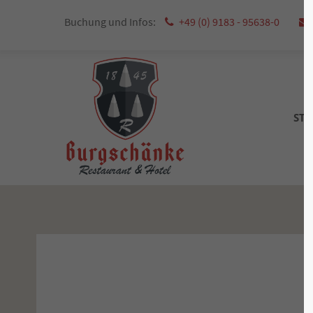
Buchung und Infos:
+49 (0) 9183 - 95638-0
STA