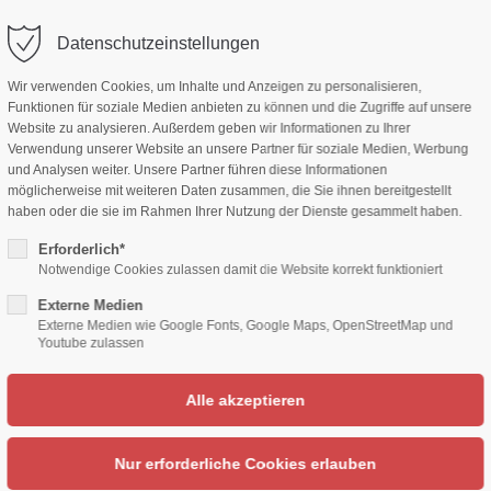
info@burg-schaenke.de
Datenschutzeinstellungen
Wir verwenden Cookies, um Inhalte und Anzeigen zu personalisieren,
Funktionen für soziale Medien anbieten zu können und die Zugriffe auf unsere
Website zu analysieren. Außerdem geben wir Informationen zu Ihrer
Verwendung unserer Website an unsere Partner für soziale Medien, Werbung
und Analysen weiter. Unsere Partner führen diese Informationen
RT
HOTEL
RESTAURANT
EVENTS/PAKETE
AKTIVITÄTEN
möglicherweise mit weiteren Daten zusammen, die Sie ihnen bereitgestellt
haben oder die sie im Rahmen Ihrer Nutzung der Dienste gesammelt haben.
Erforderlich*
Notwendige Cookies zulassen damit die Website korrekt funktioniert
Externe Medien
Externe Medien wie Google Fonts, Google Maps, OpenStreetMap und
Youtube zulassen