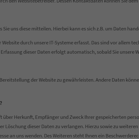
 durch den Websitebetreiber. Dessen Kontaktdaten können Sie de
ie uns diese mitteilen. Hierbei kann es sich z.B. um Daten hande
ebsite durch unsere IT-Systeme erfasst. Das sind vor allem tech
 Erfassung dieser Daten erfolgt automatisch, sobald Sie unsere W
ie Bereitstellung der Website zu gewährleisten. Andere Daten kön
?
nft über Herkunft, Empfänger und Zweck Ihrer gespeicherten per
er Löschung dieser Daten zu verlangen. Hierzu sowie zu weiter
sse an uns wenden. Des Weiteren steht Ihnen ein Beschwerderech